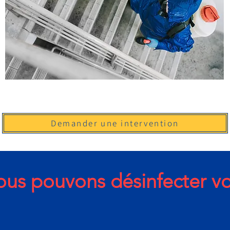
Demander une intervention
us pouvons désinfecter vo