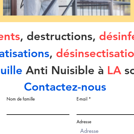
ents
,
destructions
,
désinf
atisations
,
désinsectisati
uille
Anti Nuisible à
LA
s
Contactez-nous
Nom de famille
E-mail
Adresse