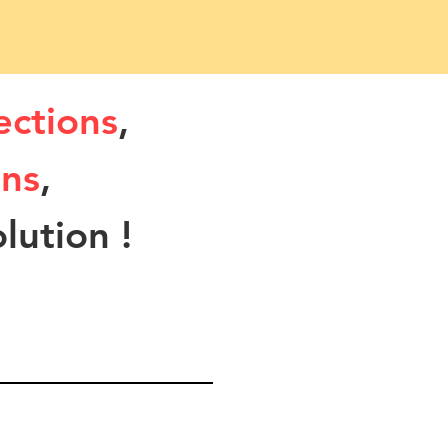
ections
,
ons
,
olution !