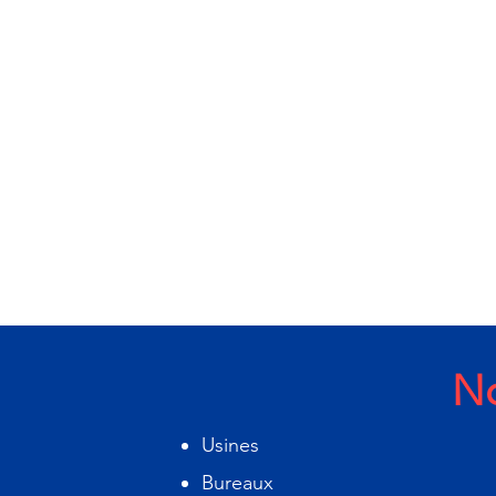
No
Usines
Bureaux