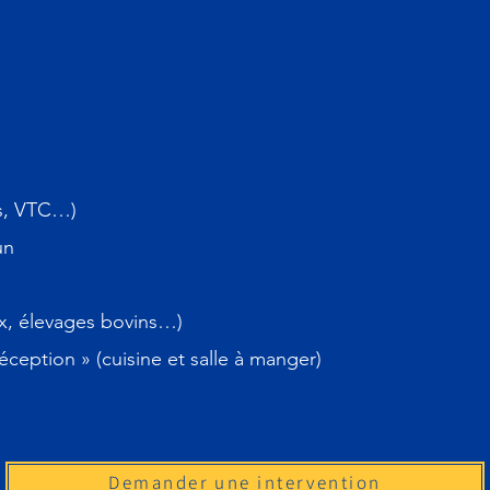
is, VTC…)
un
ux, élevages bovins…)
éception » (cuisine et salle à manger)
Demander une intervention