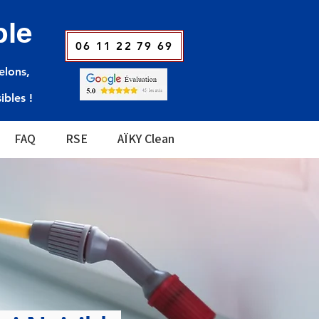
ble
06 11 22 79 69
elons,
sibles !
FAQ
RSE
AÏKY Clean